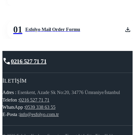
01
Esfolyo Mail Order Formu
0216 527 71 71
İLETIŞIM
Adres :
Esenkent, Azade Sk No:20, 34776 Ümraniye/İstanbul
Telefon :
0216 527 71 71
WhatsApp :
0539 338 63 55
E-Posta :
info@esfolyo.com.tr