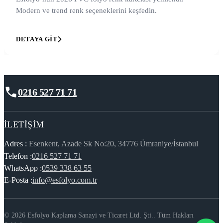
Modern ve trend renk seçeneklerini keşfedin.
DETAYA GIT
0216 527 71 71
İLETIŞIM
Adres :
Esenkent, Azade Sk No:20, 34776 Ümraniye/İstanbul
Telefon :
0216 527 71 71
WhatsApp :
0539 338 63 55
E-Posta :
info@esfolyo.com.tr
© 2026 Esfolyo Kaplama Sanayi ve Ticaret Ltd. Şti.. Tüm Hakları